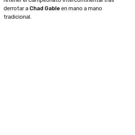
retener el Campeonato Intercontinental tras
derrotar a
Chad Gable
en mano a mano
tradicional.