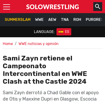
SUMMERSLAM
WWE
AEW
TNA
ROH
PURORES
LANGUAGE:
ES
Home
WWE noticias y opinión
Sami Zayn retiene el
Campeonato
Intercontinental en WWE
Clash at the Castle 2024
Sami Zayn derrotó a Chad Gable con el apoyo
de Otis y Maxxine Dupri en Glasgow, Escocia