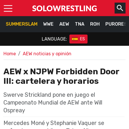
SUMMERSLAM
WWE
AEW
TNA
ROH
PURORES
LANGUAGE:
ES
Home
AEW noticias y opinión
AEW x NJPW Forbidden Door
III: cartelera y horarios
Swerve Strickland pone en juego el
Campeonato Mundial de AEW ante Will
Ospreay
Mercedes Moné y Stephanie Vaquer se