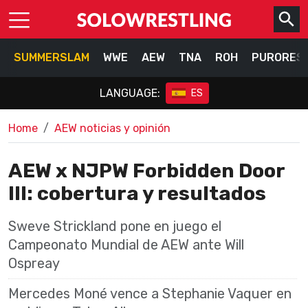
SUMMERSLAM
WWE
AEW
TNA
ROH
PURORES
LANGUAGE:
ES
Home
AEW noticias y opinión
AEW x NJPW Forbidden Door
III: cobertura y resultados
Sweve Strickland pone en juego el
Campeonato Mundial de AEW ante Will
Ospreay
Mercedes Moné vence a Stephanie Vaquer en