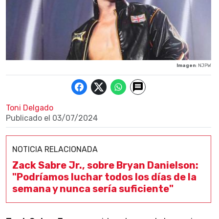
Imagen
: NJPW
Toni Delgado
Publicado el
03/07/2024
NOTICIA RELACIONADA
Zack Sabre Jr., sobre Bryan Danielson:
"Podríamos luchar todos los días de la
semana y nunca sería suficiente"