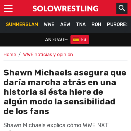
SUMMERSLAM
WWE
AEW
TNA
ROH
PURORES
LANGUAGE:
ES
Home
WWE noticias y opinión
Shawn Michaels asegura que
daría marcha atrás en una
historia si ésta hiere de
algún modo la sensibilidad
de los fans
Shawn Michaels explica cómo WWE NXT