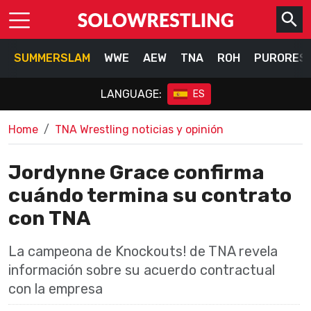
SUMMERSLAM
WWE
AEW
TNA
ROH
PURORES
LANGUAGE:
ES
Home
TNA Wrestling noticias y opinión
Jordynne Grace confirma
cuándo termina su contrato
con TNA
La campeona de Knockouts! de TNA revela
información sobre su acuerdo contractual
con la empresa