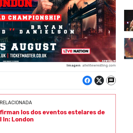
Imagen
: allelitewrestling.com
 RELACIONADA
firman los dos eventos estelares de
l In: London