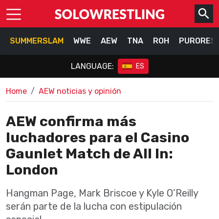
SUMMERSLAM
WWE
AEW
TNA
ROH
PURORES
LANGUAGE:
ES
Home
AEW noticias y opinión
AEW confirma más
luchadores para el Casino
Gaunlet Match de All In:
London
Hangman Page, Mark Briscoe y Kyle O’Reilly
serán parte de la lucha con estipulación