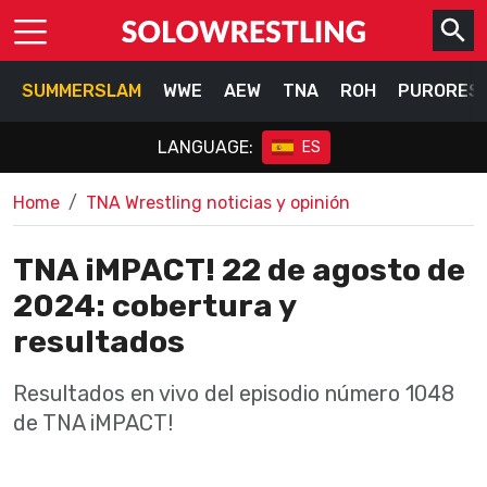
SUMMERSLAM
WWE
AEW
TNA
ROH
PURORES
LANGUAGE:
ES
Home
TNA Wrestling noticias y opinión
TNA iMPACT! 22 de agosto de
2024: cobertura y
resultados
Resultados en vivo del episodio número 1048
de TNA iMPACT!