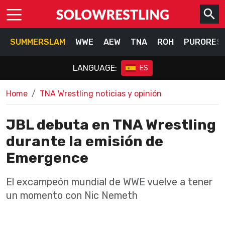
SUMMERSLAM
WWE
AEW
TNA
ROH
PURORES
LANGUAGE:
ES
Home
TNA Wrestling noticias y opinión
JBL debuta en TNA Wrestling
durante la emisión de
Emergence
El excampeón mundial de WWE vuelve a tener
un momento con Nic Nemeth