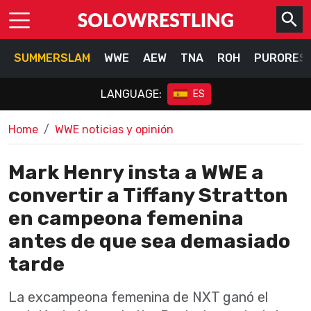
SUMMERSLAM
WWE
AEW
TNA
ROH
PURORES
LANGUAGE:
ES
Home
WWE noticias y opinión
Mark Henry insta a WWE a
convertir a Tiffany Stratton
en campeona femenina
antes de que sea demasiado
tarde
La excampeona femenina de NXT ganó el