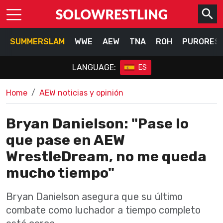
SUMMERSLAM
WWE
AEW
TNA
ROH
PURORES
LANGUAGE:
ES
Home
AEW noticias y opinión
Bryan Danielson: "Pase lo
que pase en AEW
WrestleDream, no me queda
mucho tiempo"
Bryan Danielson asegura que su último
combate como luchador a tiempo completo