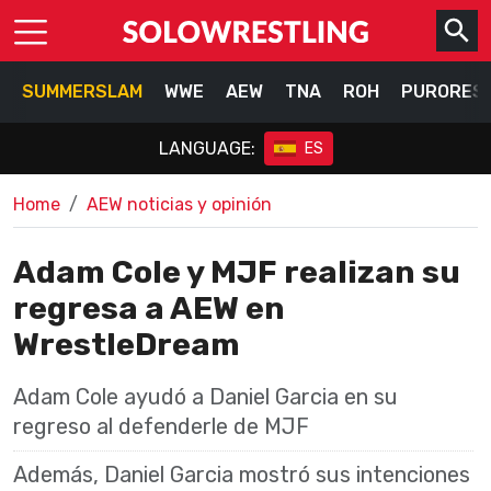
SUMMERSLAM
WWE
AEW
TNA
ROH
PURORES
LANGUAGE:
ES
Home
AEW noticias y opinión
Adam Cole y MJF realizan su
regresa a AEW en
WrestleDream
Adam Cole ayudó a Daniel Garcia en su
regreso al defenderle de MJF
Además, Daniel Garcia mostró sus intenciones