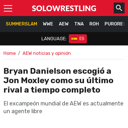
SUMMERSLAM
WWE
AEW
TNA
ROH
PURORES
LANGUAGE:
ES
Home
AEW noticias y opinión
Bryan Danielson escogió a
Jon Moxley como su último
rival a tiempo completo
El excampeón mundial de AEW es actualmente
un agente libre