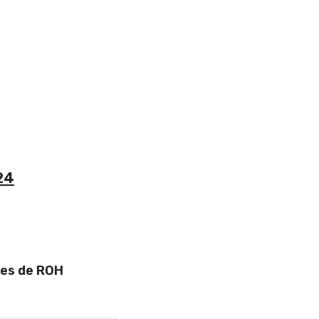
24
res de ROH