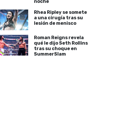
noche
Rhea Ripley se somete
a una cirugía tras su
lesión de menisco
Roman Reigns revela
qué le dijo Seth Rollins
tras su choque en
SummerSlam