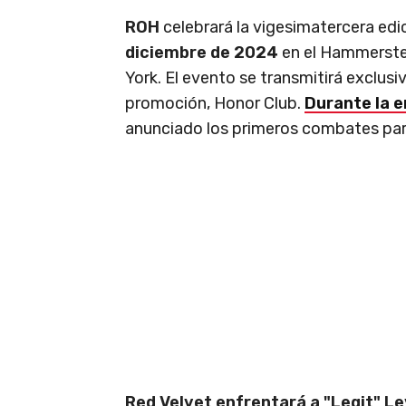
ROH
celebrará la vigesimatercera edi
diciembre de 2024
en el Hammerstei
York. El evento se transmitirá exclusi
promoción, Honor Club.
Durante la e
anunciado los primeros combates par
Red Velvet enfrentará a "Legit" Le