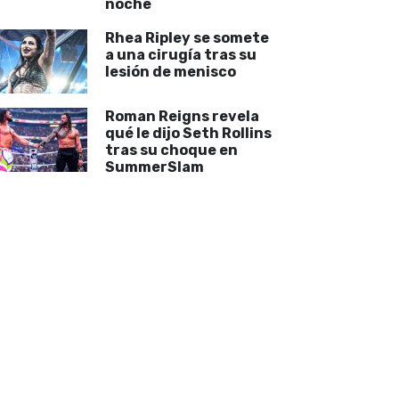
noche
Rhea Ripley se somete
a una cirugía tras su
lesión de menisco
Roman Reigns revela
qué le dijo Seth Rollins
tras su choque en
SummerSlam