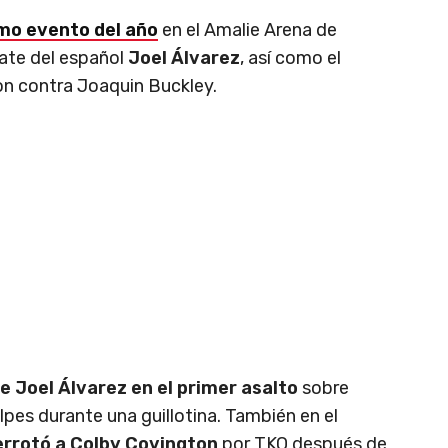
imo evento del año
en el Amalie Arena de
ate del español
Joel Álvarez
, así como el
on contra Joaquin Buckley.
de Joel Álvarez en el primer asalto
sobre
lpes durante una guillotina. También en el
rrotó a Colby Covington
por TKO después de