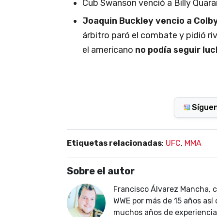
Cub Swanson venció a Billy Quarant
Joaquin Buckley vencio a Colb
árbitro paró el combate y pidió r
el americano
no podía seguir lu
Sígue
Etiquetas relacionadas
:
UFC
,
MMA
Sobre el autor
Francisco Álvarez Mancha, 
WWE por más de 15 años así 
muchos años de experiencia 