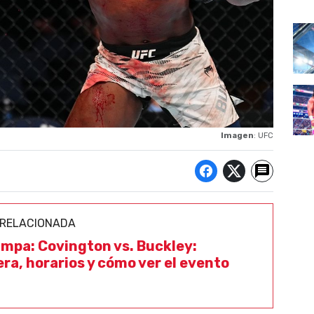
Imagen
: UFC
 RELACIONADA
mpa: Covington vs. Buckley:
era, horarios y cómo ver el evento