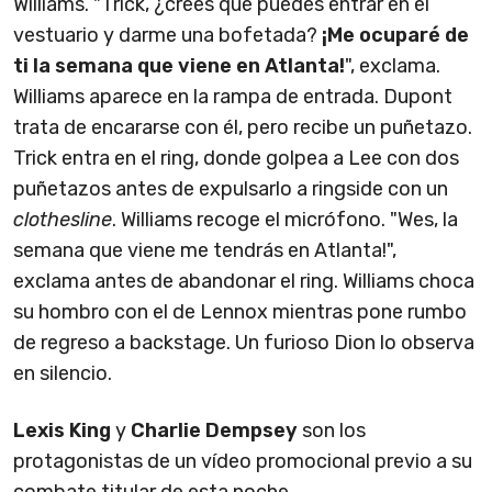
Williams. "Trick, ¿crees que puedes entrar en el
vestuario y darme una bofetada?
¡Me ocuparé de
ti la semana que viene en Atlanta!
", exclama.
Williams aparece en la rampa de entrada. Dupont
trata de encararse con él, pero recibe un puñetazo.
Trick entra en el ring, donde golpea a Lee con dos
puñetazos antes de expulsarlo a ringside con un
clothesline
. Williams recoge el micrófono. "Wes, la
semana que viene me tendrás en Atlanta!",
exclama antes de abandonar el ring. Williams choca
su hombro con el de Lennox mientras pone rumbo
de regreso a backstage. Un furioso Dion lo observa
en silencio.
Lexis King
y
Charlie Dempsey
son los
protagonistas de un vídeo promocional previo a su
combate titular de esta noche.