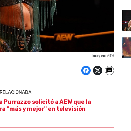
Imagen
: AEW
 RELACIONADA
 Purrazzo solicitó a AEW que la
ara "más y mejor" en televisión