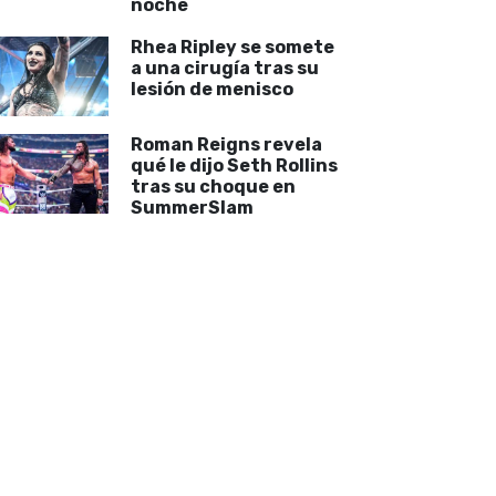
noche
Rhea Ripley se somete
a una cirugía tras su
lesión de menisco
Roman Reigns revela
qué le dijo Seth Rollins
tras su choque en
SummerSlam