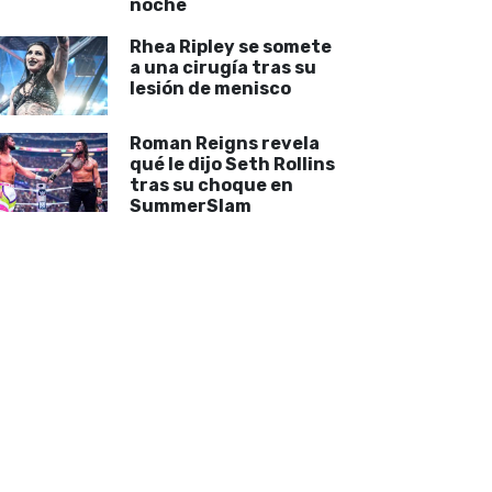
noche
Rhea Ripley se somete
a una cirugía tras su
lesión de menisco
Roman Reigns revela
qué le dijo Seth Rollins
tras su choque en
SummerSlam