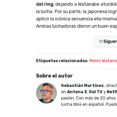
del ring
, dejando a Watanabe aturdid
la lucha. Por su parte, la japonesa
log
aplicó la icónica secuencia ella mism
Ambas luchadoras dieron un buen espe
Sígue
Etiquetas relacionadas
:
Momo Watana
Sobre el autor
Sebastián Martínez
, dire
en
Antena 3
,
Gol TV
y
Netf
pasión. Con más de 20 años 
lucha libre en español. Pued