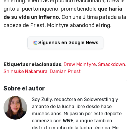
en el ring. Mientras el público reaccionaba, Drew le
gritó al puertorriqueño, prometiéndole
que haría
de su vida un infierno.
Con una última patada a la
cabeza de Priest, McIntyre abandonó el ring.
Síguenos en Google News
Etiquetas relacionadas
:
Drew McIntyre
,
Smackdown
,
Shinsuke Nakamura
,
Damian Priest
Sobre el autor
Soy Zully, redactora en Solowrestling y
amante de la lucha libre desde hace
muchos años. Mi pasión por este deporte
comenzó con
WWE
, aunque también
disfruto mucho de la lucha técnica. Me