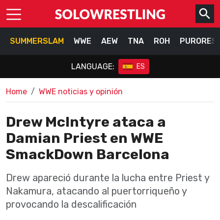
SUMMERSLAM
WWE
AEW
TNA
ROH
PURORES
LANGUAGE:
ES
Home
WWE noticias y opinión
Drew McIntyre ataca a
Damian Priest en WWE
SmackDown Barcelona
Drew apareció durante la lucha entre Priest y
Nakamura, atacando al puertorriqueño y
provocando la descalificación