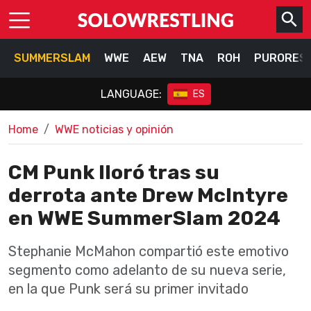
SUMMERSLAM
WWE
AEW
TNA
ROH
PURORES
LANGUAGE:
ES
Home
WWE noticias y opinión
CM Punk lloró tras su
derrota ante Drew McIntyre
en WWE SummerSlam 2024
Stephanie McMahon compartió este emotivo
segmento como adelanto de su nueva serie,
en la que Punk será su primer invitado