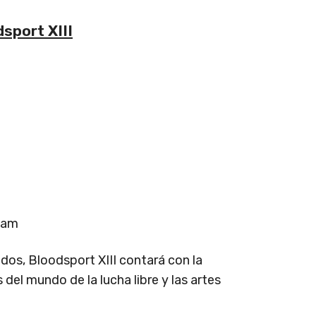
sport XIII
e
ham
os, Bloodsport XIII contará con la
el mundo de la lucha libre y las artes