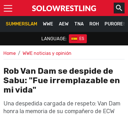
SUMMERSLAM
WWE
AEW
TNA
ROH
PURORES
LANGUAGE:
ES
Home
WWE noticias y opinión
Rob Van Dam se despide de
Sabu: "Fue irremplazable en
mi vida"
Una despedida cargada de respeto: Van Dam
honra la memoria de su compañero de ECW