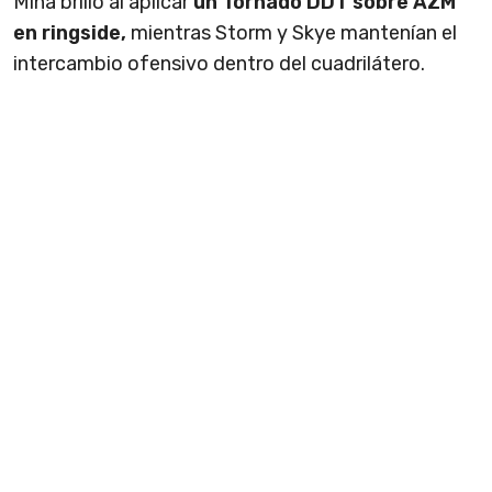
Mina brilló al aplicar
un Tornado DDT sobre AZM
en ringside,
mientras Storm y Skye mantenían el
intercambio ofensivo dentro del cuadrilátero.