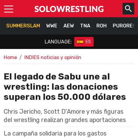
SUMMERSLAM
WWE
AEW
TNA
ROH
PURORES
LANGUAGE:
ES
Home
INDIES noticias y opinión
El legado de Sabu une al
wrestling: las donaciones
superan los 50.000 dólares
Chris Jericho, Scott D’Amore y más figuras
del wrestling realizan grandes aportaciones
La campaña solidaria para los gastos