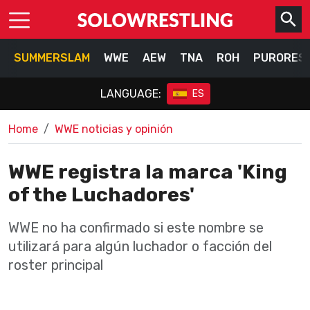
SUMMERSLAM
WWE
AEW
TNA
ROH
PURORES
LANGUAGE:
ES
Home
WWE noticias y opinión
WWE registra la marca 'King
of the Luchadores'
WWE no ha confirmado si este nombre se
utilizará para algún luchador o facción del
roster principal