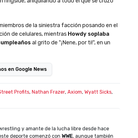
n ringside, aniquilando a todo el que se cruzó
miembros de la siniestra facción posando en el
ción de celulares, mientras
Howdy soplaba
 cumpleaños
al grito de "¡Nene, por ti!", en un
nos en Google News
Street Profits
,
Nathan Frazer
,
Axiom
,
Wyatt Sicks
,
wrestling y amante de la lucha libre desde hace
 este deporte comenzó con
WWE
, aunque también