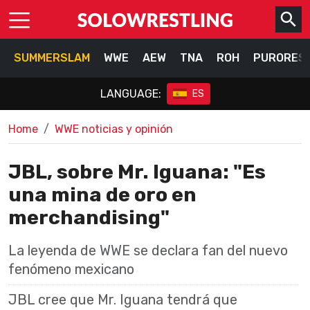
SUMMERSLAM
WWE
AEW
TNA
ROH
PURORES
LANGUAGE:
ES
Home
WWE noticias y opinión
JBL, sobre Mr. Iguana: "Es
una mina de oro en
merchandising"
La leyenda de WWE se declara fan del nuevo
fenómeno mexicano
JBL cree que Mr. Iguana tendrá que