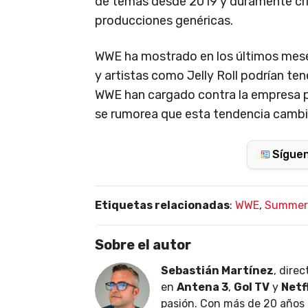
de temas desde 2019 y duramente crit
producciones genéricas.
WWE ha mostrado en los últimos meses
y artistas como Jelly Roll podrían te
WWE han cargado contra la empresa 
se rumorea que esta tendencia cambi
Sígue
Etiquetas relacionadas
:
WWE
,
Summer
Sobre el autor
Sebastián Martínez
, dire
en
Antena 3
,
Gol TV
y
Netf
pasión. Con más de 20 años 