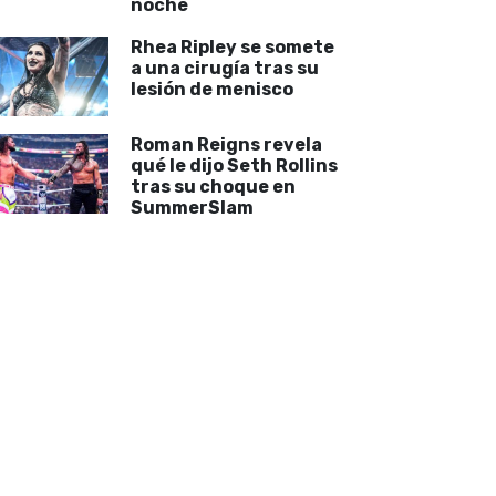
noche
Rhea Ripley se somete
a una cirugía tras su
lesión de menisco
Roman Reigns revela
qué le dijo Seth Rollins
tras su choque en
SummerSlam