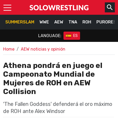
SUMMERSLAM
WWE
AEW
TNA
ROH
PURORES
LANGUAGE:
ES
Home
AEW noticias y opinión
Athena pondrá en juego el
Campeonato Mundial de
Mujeres de ROH en AEW
Collision
'The Fallen Goddess' defenderá el oro máximo
de ROH ante Alex Windsor