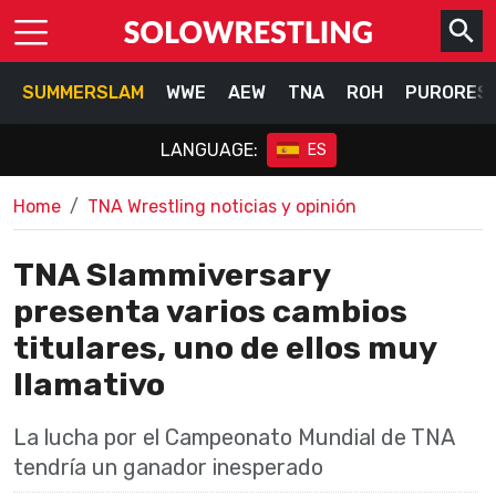
SUMMERSLAM
WWE
AEW
TNA
ROH
PURORES
LANGUAGE:
ES
Home
TNA Wrestling noticias y opinión
TNA Slammiversary
presenta varios cambios
titulares, uno de ellos muy
llamativo
La lucha por el Campeonato Mundial de TNA
tendría un ganador inesperado