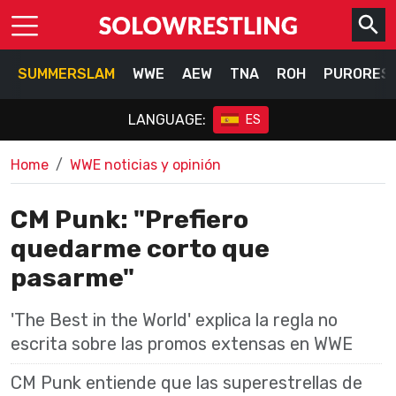
SUMMERSLAM
WWE
AEW
TNA
ROH
PURORES
LANGUAGE:
ES
Home
WWE noticias y opinión
CM Punk: "Prefiero
quedarme corto que
pasarme"
'The Best in the World' explica la regla no
escrita sobre las promos extensas en WWE
CM Punk entiende que las superestrellas de