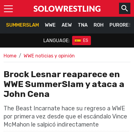
SUMMERSLAM
WWE
AEW
TNA
ROH
PURORES
LANGUAGE:
ES
Home
WWE noticias y opinión
Brock Lesnar reaparece en
WWE SummerSlam y ataca a
John Cena
The Beast Incarnate hace su regreso a WWE
por primera vez desde que el escándalo Vince
McMahon le salpicó indirectamente