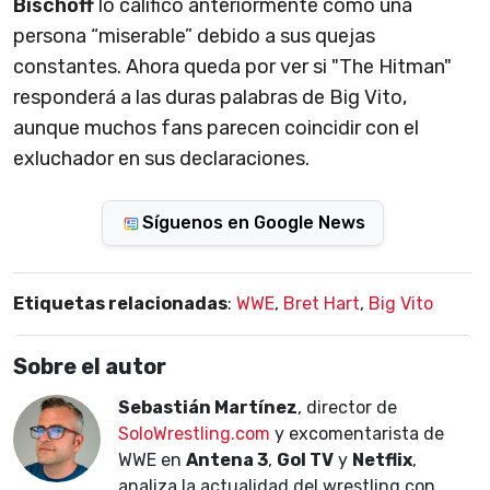
Bischoff
lo calificó anteriormente como una
persona “miserable” debido a sus quejas
constantes. Ahora queda por ver si "The Hitman"
responderá a las duras palabras de Big Vito,
aunque muchos fans parecen coincidir con el
exluchador en sus declaraciones.
Síguenos en Google News
Etiquetas relacionadas
:
WWE
,
Bret Hart
,
Big Vito
Sobre el autor
Sebastián Martínez
, director de
SoloWrestling.com
y excomentarista de
WWE en
Antena 3
,
Gol TV
y
Netflix
,
analiza la actualidad del wrestling con