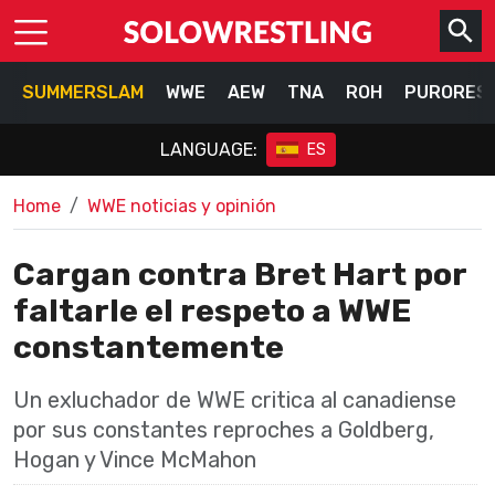
SUMMERSLAM
WWE
AEW
TNA
ROH
PURORES
LANGUAGE:
ES
Home
WWE noticias y opinión
Cargan contra Bret Hart por
faltarle el respeto a WWE
constantemente
Un exluchador de WWE critica al canadiense
por sus constantes reproches a Goldberg,
Hogan y Vince McMahon