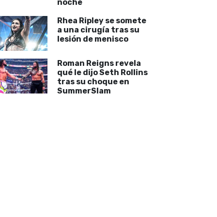
noche
Rhea Ripley se somete
a una cirugía tras su
lesión de menisco
Roman Reigns revela
qué le dijo Seth Rollins
tras su choque en
SummerSlam