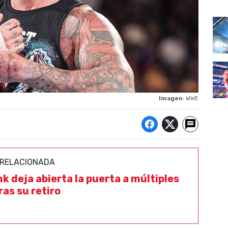
Imagen
: WWE
 RELACIONADA
k deja abierta la puerta a múltiples
ras su retiro