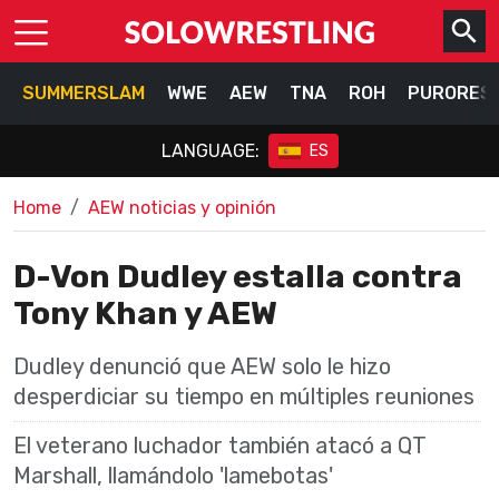
SUMMERSLAM
WWE
AEW
TNA
ROH
PURORES
LANGUAGE:
ES
Home
AEW noticias y opinión
D-Von Dudley estalla contra
Tony Khan y AEW
Dudley denunció que AEW solo le hizo
desperdiciar su tiempo en múltiples reuniones
El veterano luchador también atacó a QT
Marshall, llamándolo 'lamebotas'