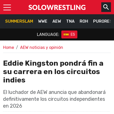
SUMMERSLAM
WWE
AEW
TNA
ROH
PURORES
LANGUAGE:
ES
Home
AEW noticias y opinión
Eddie Kingston pondrá fin a
su carrera en los circuitos
indies
El luchador de AEW anuncia que abandonará
definitivamente los circuitos independientes
en 2026