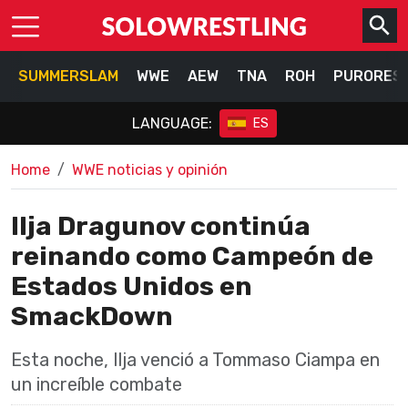
SUMMERSLAM
WWE
AEW
TNA
ROH
PURORES
LANGUAGE:
ES
Home
WWE noticias y opinión
Ilja Dragunov continúa
reinando como Campeón de
Estados Unidos en
SmackDown
Esta noche, Ilja venció a Tommaso Ciampa en
un increíble combate