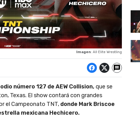
Imagen
: All Elite Wrestling
sodio número 127 de AEW Collision,
que se
gton, Texas. El show contará con grandes
 por el Campeonato TNT,
donde Mark Briscoe
estrella mexicana Hechicero.