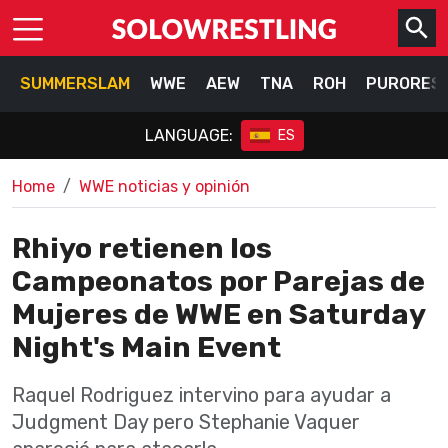
SUMMERSLAM
WWE
AEW
TNA
ROH
PURORES
LANGUAGE:
ES
Home
WWE noticias y opinión
Rhiyo retienen los
Campeonatos por Parejas de
Mujeres de WWE en Saturday
Night's Main Event
Raquel Rodriguez intervino para ayudar a
Judgment Day pero Stephanie Vaquer