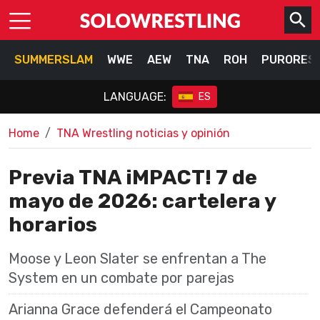
SUMMERSLAM
WWE
AEW
TNA
ROH
PURORES
LANGUAGE:
ES
Home
TNA Wrestling noticias y opinión
Previa TNA iMPACT! 7 de
mayo de 2026: cartelera y
horarios
Moose y Leon Slater se enfrentan a The
System en un combate por parejas
Arianna Grace defenderá el Campeonato