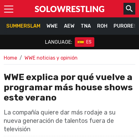
SUMMERSLAM
WWE
AEW
TNA
ROH
PURORES
LANGUAGE:
ES
Home
WWE noticias y opinión
WWE explica por qué vuelve a
programar más house shows
este verano
La compañía quiere dar más rodaje a su
nueva generación de talentos fuera de
televisión