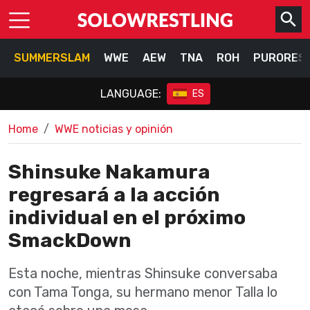
SUMMERSLAM
WWE
AEW
TNA
ROH
PURORES
LANGUAGE:
ES
Home
WWE noticias y opinión
Shinsuke Nakamura
regresará a la acción
individual en el próximo
SmackDown
Esta noche, mientras Shinsuke conversaba
con Tama Tonga, su hermano menor Talla lo