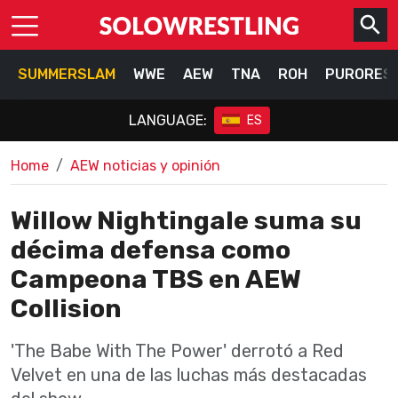
SUMMERSLAM
WWE
AEW
TNA
ROH
PURORES
LANGUAGE:
ES
Home
AEW noticias y opinión
Willow Nightingale suma su
décima defensa como
Campeona TBS en AEW
Collision
'The Babe With The Power' derrotó a Red
Velvet en una de las luchas más destacadas