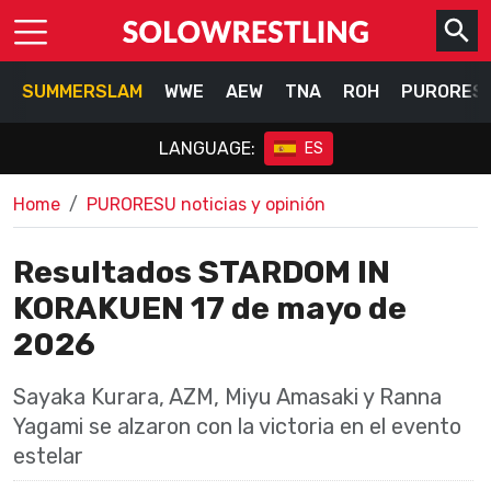
SUMMERSLAM
WWE
AEW
TNA
ROH
PURORES
LANGUAGE:
ES
Home
PURORESU noticias y opinión
Resultados STARDOM IN
KORAKUEN 17 de mayo de
2026
Sayaka Kurara, AZM, Miyu Amasaki y Ranna
Yagami se alzaron con la victoria en el evento
estelar