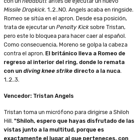
con un
headbutt
antes de ejecutar un nuevo
Missile Dropkick
. 1..2..NO. Angels acaba en ringside.
Romeo se sitúa en el apron. Desde esa posición,
trata de ejecutar un
Penalty Kick
sobre Tristan,
pero este lo bloquea para hacer caer al español.
Como consecuencia, Moreno se golpa la cabeza
contra el apron.
El británico lleva a Romeo de
regreso al interior del ring, donde lo remata
con un
diving knee strike
directo a la nuca
.
1..2..3.
Vencedor: Tristan Angels
Tristan toma un micrófono para dirigirse a Shiloh
Hill.
"Shiloh, espero que hayas disfrutado de las
vistas junto a la multitud, porque es
exactamente el lugar al que perteneces, con