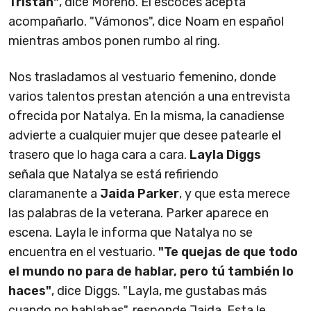
Tristan"
, dice Moreno. El escocés acepta
acompañarlo. "Vámonos", dice Noam en español
mientras ambos ponen rumbo al ring.
Nos trasladamos al vestuario femenino, donde
varios talentos prestan atención a una entrevista
ofrecida por Natalya. En la misma, la canadiense
advierte a cualquier mujer que desee patearle el
trasero que lo haga cara a cara.
Layla Diggs
señala que Natalya se está refiriendo
claramanente a
Jaida Parker
, y que esta merece
las palabras de la veterana. Parker aparece en
escena. Layla le informa que Natalya no se
encuentra en el vestuario.
"Te quejas de que todo
el mundo no para de hablar, pero tú también lo
haces"
, dice Diggs. "Layla, me gustabas más
cuando no hablabas", responde Jaida. Esta le