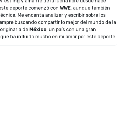
wrestling y amante de la lucha libre desde hace
 este deporte comenzó con
WWE
, aunque también
écnica. Me encanta analizar y escribir sobre los
empre buscando compartir lo mejor del mundo de la
 originaria de
México
, un país con una gran
lo que ha influido mucho en mi amor por este deporte.