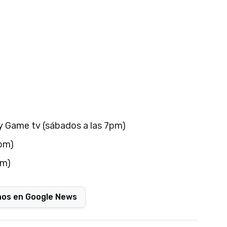
 y Game tv (sábados a las 7pm)
9pm)
pm)
nos en Google News